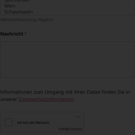
Mehrfachnennung möglich
*
Nachricht
*
E
-
M
a
i
l
-
A
d
r
Informationen zum Umgang mit Ihren Daten finden Sie in
e
s
unserer
Datenschutzinformation
.
s
e
N
a
m
Friendly Captcha
e