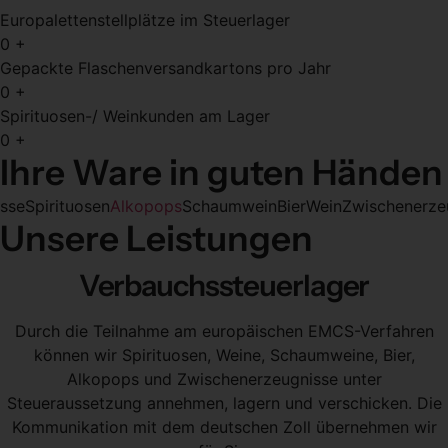
Europalettenstellplätze im Steuerlager
0
+
Gepackte Flaschen­versandkartons pro Jahr
0
+
Spirituosen-/ Weinkunden am Lager
0
+
Ihre Ware in guten Händen
se
Spirituosen
Alkopops
Schaumwein
Bier
Wein
Zwischenerzeug
Unsere Leistungen
Verbauchssteuerlager
Durch die Teilnahme am europäischen EMCS-Verfahren
können wir Spirituosen, Weine, Schaumweine, Bier,
Alkopops und Zwischenerzeugnisse unter
Steueraussetzung annehmen, lagern und verschicken. Die
Kommunikation mit dem deutschen Zoll übernehmen wir