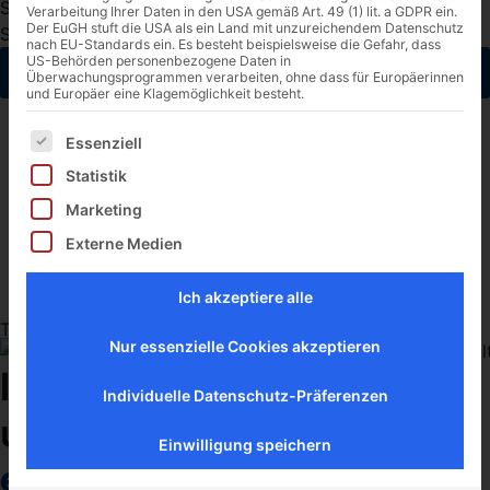
Spirituosen und Weine, sondern auch für Bier,
Verarbeitung Ihrer Daten in den USA gemäß Art. 49 (1) lit. a GDPR ein.
Der EuGH stuft die USA als ein Land mit unzureichendem Datenschutz
Schaumweine, Alkopops und Zwischenerzeugnisse.
nach EU-Standards ein. Es besteht beispielsweise die Gefahr, dass
US-Behörden personenbezogene Daten in
Angebot einholen
Überwachungsprogrammen verarbeiten, ohne dass für Europäerinnen
und Europäer eine Klagemöglichkeit besteht.
Mehr erfahren
Es folgt eine Liste der Service-Gruppen, für die eine Ei
Essenziell
Statistik
Marketing
Externe Medien
Ich akzeptiere alle
Trusted by
Nur essenzielle Cookies akzeptieren
Ihre Getränke­logistik,
Individuelle Datenschutz-Präferenzen
unsere Mission –
einfach.
Einwilligung speichern
effizient. skalierbar.