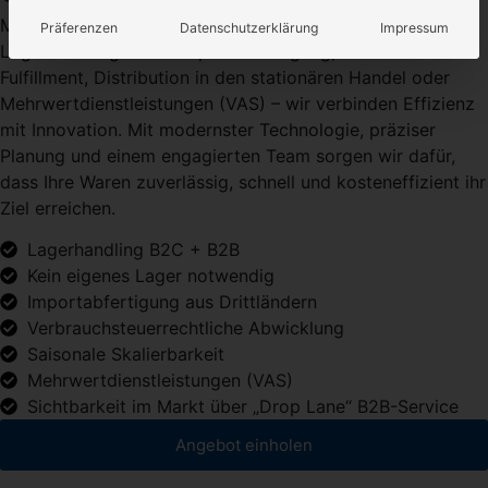
Mönig steht für intelligente und maßgeschneiderte
Präferenzen
Datenschutzerklärung
Impressum
Logistiklösungen. Ob Importabfertigung, E-Commerce-
Fulfillment, Distribution in den stationären Handel oder
Mehrwertdienstleistungen (VAS) – wir verbinden Effizienz
mit Innovation. Mit modernster Technologie, präziser
Planung und einem engagierten Team sorgen wir dafür,
dass Ihre Waren zuverlässig, schnell und kosteneffizient ihr
Ziel erreichen.
Lagerhandling B2C + B2B
Kein eigenes Lager notwendig
Importabfertigung aus Drittländern
Verbrauchsteuerrechtliche Abwicklung
Saisonale Skalierbarkeit
Mehrwertdienstleistungen (VAS)
Sichtbarkeit im Markt über „Drop Lane“ B2B-Service
Angebot einholen