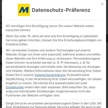
Mit d
Angebot einholen
Datenschutz-Präferenz
Verbrauchsteuerlager bei Mönig
Spirituosen und
Wir benötigen Ihre Einwilligung, bevor Sie unsere Website weiter
besuchen können.
Weine in Deutschland
Wenn Sie unter 16 Jahre alt sind und Ihre Einwilligung zu optionalen
Services geben möchten, müssen Sie Ihre Erziehungsberechtigten um
Erlaubnis bitten.
lagern und
Wir verwenden Cookies und andere Technologien auf unserer
Website. Einige von ihnen sind essenziell, während andere uns helfen,
diese Website und Ihre Erfahrung zu verbessern.
Personenbezogene
verschicken –
ohne
Daten können verarbeitet werden (z. B. IP-Adressen), z. B. für
personalisierte Anzeigen und Inhalte oder die Messung von Anzeigen
und Inhalten.
Weitere Informationen über die Verwendung Ihrer Daten
eigene Infrastruktur.
finden Sie in unserer
Datenschutzerklärung
.
Es besteht keine
Verpflichtung, in die Verarbeitung Ihrer Daten einzuwilligen, um dieses
Angebot zu nutzen.
Sie können Ihre Auswahl jederzeit unter
Von der Einlagerung bis zum Versand an Geschäfts- oder
Einstellungen
widerrufen oder anpassen.
Bitte beachten Sie, dass
aufgrund individueller Einstellungen möglicherweise nicht alle
Privatkunden – wir bieten Herstellern und Distributoren
Funktionen der Website verfügbar sind.
einen umfassenden Logistikservice unter Einhaltung der
Vorgaben des deutschen Zolls. Und das nicht nur für
Einige Services verarbeiten personenbezogene Daten in den USA. Mit
Ihrer Einwilligung zur Nutzung dieser Services willigen Sie auch in die