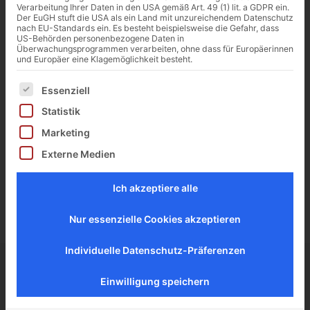
dem Sauerland.
Verarbeitung Ihrer Daten in den USA gemäß Art. 49 (1) lit. a GDPR ein.
Der EuGH stuft die USA als ein Land mit unzureichendem Datenschutz
nach EU-Standards ein. Es besteht beispielsweise die Gefahr, dass
Heute beschäftigen wir an unseren verschiedenen
US-Behörden personenbezogene Daten in
Überwachungsprogrammen verarbeiten, ohne dass für Europäerinnen
Standorten 170 Fachkräfte, die täglich für
und Europäer eine Klagemöglichkeit besteht.
außergewöhnliche Logistikdienstleistungen sorgen.
Ihr Engagement und ihr persönliches Spezialwissen
Es folgt eine Liste der Service-Gruppen, für die eine Ei
Essenziell
sind zwei wesentliche Faktoren für unseren
Statistik
kontinuierlichen Erfolg.
Marketing
Externe Medien
Angebot
Mehr erfahren
einholen
Ich akzeptiere alle
Nur essenzielle Cookies akzeptieren
Individuelle Datenschutz-Präferenzen
Einwilligung speichern
Ihr
Unsere Stärken –