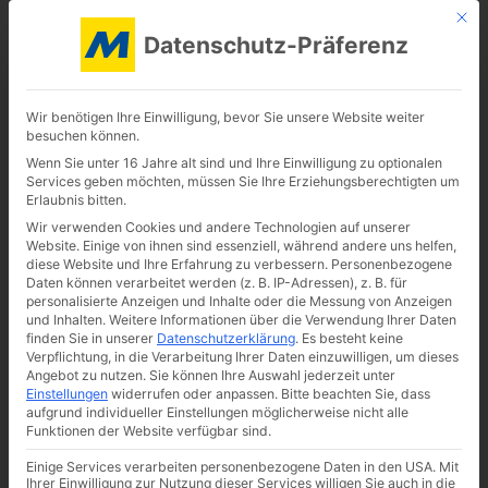
Mit d
Datenschutz-Präferenz
Wir benötigen Ihre Einwilligung, bevor Sie unsere Website weiter
besuchen können.
Wenn Sie unter 16 Jahre alt sind und Ihre Einwilligung zu optionalen
Services geben möchten, müssen Sie Ihre Erziehungsberechtigten um
Erlaubnis bitten.
Wir verwenden Cookies und andere Technologien auf unserer
Website. Einige von ihnen sind essenziell, während andere uns helfen,
diese Website und Ihre Erfahrung zu verbessern.
Personenbezogene
Daten können verarbeitet werden (z. B. IP-Adressen), z. B. für
personalisierte Anzeigen und Inhalte oder die Messung von Anzeigen
und Inhalten.
Weitere Informationen über die Verwendung Ihrer Daten
Höchste Zuverlässigkeit
Qualität seit 1957
finden Sie in unserer
Datenschutzerklärung
.
Es besteht keine
Verpflichtung, in die Verarbeitung Ihrer Daten einzuwilligen, um dieses
>170 Mitarbeiter
Angebot zu nutzen.
Sie können Ihre Auswahl jederzeit unter
Einstellungen
widerrufen oder anpassen.
Bitte beachten Sie, dass
Wir sind
Mönig
.
aufgrund individueller Einstellungen möglicherweise nicht alle
Funktionen der Website verfügbar sind.
Ihr Logistikspezialist aus
Einige Services verarbeiten personenbezogene Daten in den USA. Mit
Ihrer Einwilligung zur Nutzung dieser Services willigen Sie auch in die